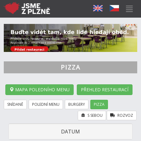
PIZZA
MAPA POLEDNÍHO MENU
PŘEHLED RESTAURACÍ
SNÍDANĚ
POLEDNÍ MENU
BURGERY
PIZZA
S SEBOU
ROZVOZ
DATUM