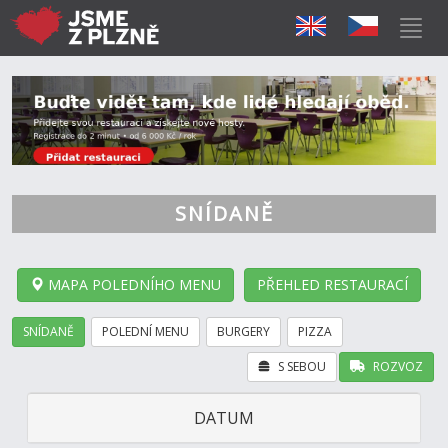
SNÍDANĚ
MAPA POLEDNÍHO MENU
PŘEHLED RESTAURACÍ
SNÍDANĚ
POLEDNÍ MENU
BURGERY
PIZZA
S SEBOU
ROZVOZ
DATUM