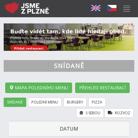
SNÍDANĚ
MAPA POLEDNÍHO MENU
PŘEHLED RESTAURACÍ
SNÍDANĚ
POLEDNÍ MENU
BURGERY
PIZZA
S SEBOU
ROZVOZ
DATUM