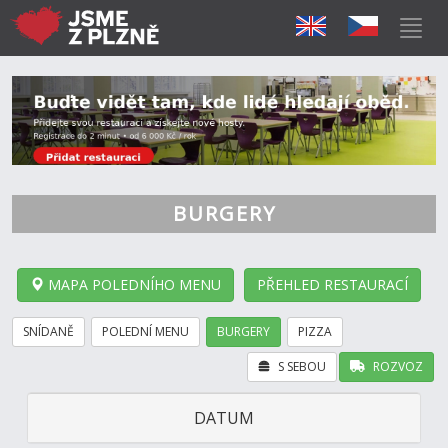
BURGERY
MAPA POLEDNÍHO MENU
PŘEHLED RESTAURACÍ
SNÍDANĚ
POLEDNÍ MENU
BURGERY
PIZZA
S SEBOU
ROZVOZ
DATUM