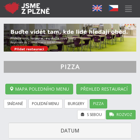
PIZZA
MAPA POLEDNÍHO MENU
PŘEHLED RESTAURACÍ
SNÍDANĚ
POLEDNÍ MENU
BURGERY
PIZZA
S SEBOU
ROZVOZ
DATUM