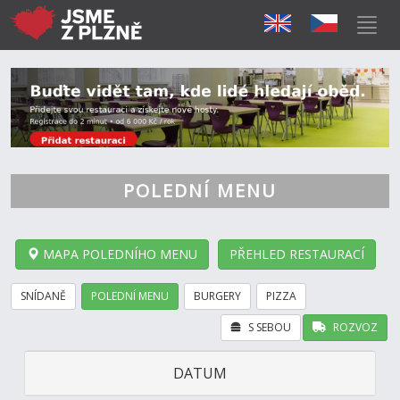
POLEDNÍ MENU
MAPA POLEDNÍHO MENU
PŘEHLED RESTAURACÍ
SNÍDANĚ
POLEDNÍ MENU
BURGERY
PIZZA
S SEBOU
ROZVOZ
DATUM