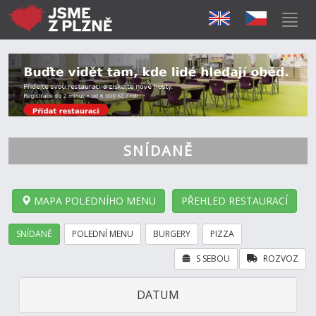
SNÍDANĚ
MAPA POLEDNÍHO MENU
PŘEHLED RESTAURACÍ
SNÍDANĚ
POLEDNÍ MENU
BURGERY
PIZZA
S SEBOU
ROZVOZ
DATUM