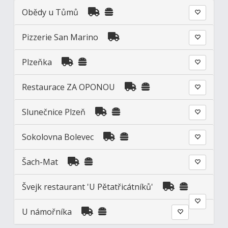
Obědy u Tůmů
Pizzerie San Marino
Plzeňka
Restaurace ZA OPONOU
Slunečnice Plzeň
Sokolovna Bolevec
Šach-Mat
Švejk restaurant 'U Pětatřicátníků'
U námořníka