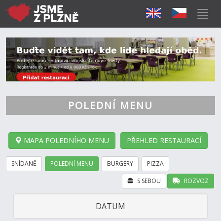
POLEDNÍ MENU
MAPA POLEDNÍHO MENU
PŘEHLED RESTAURACÍ
SNÍDANĚ
POLEDNÍ MENU
BURGERY
PIZZA
S SEBOU
ROZVOZ
DATUM