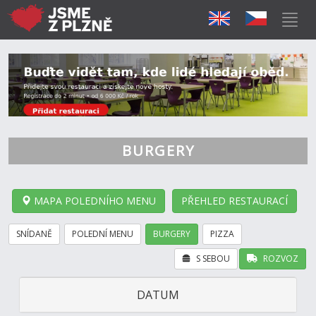
BURGERY
MAPA POLEDNÍHO MENU
PŘEHLED RESTAURACÍ
SNÍDANĚ
POLEDNÍ MENU
BURGERY
PIZZA
S SEBOU
ROZVOZ
DATUM