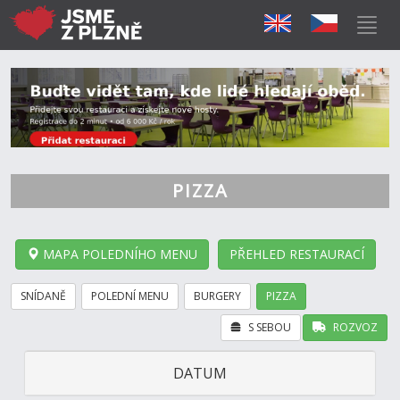
PIZZA
MAPA POLEDNÍHO MENU
PŘEHLED RESTAURACÍ
SNÍDANĚ
POLEDNÍ MENU
BURGERY
PIZZA
S SEBOU
ROZVOZ
DATUM