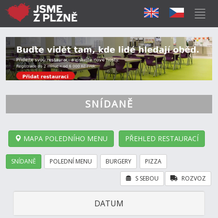
SNÍDANĚ
MAPA POLEDNÍHO MENU
PŘEHLED RESTAURACÍ
SNÍDANĚ
POLEDNÍ MENU
BURGERY
PIZZA
S SEBOU
ROZVOZ
DATUM