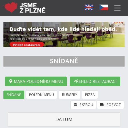
SNÍDANĚ
MAPA POLEDNÍHO MENU
PŘEHLED RESTAURACÍ
SNÍDANĚ
POLEDNÍ MENU
BURGERY
PIZZA
S SEBOU
ROZVOZ
DATUM