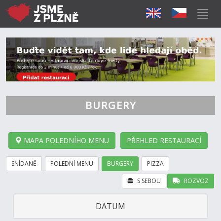
BURGERY
MAPA POLEDNÍHO MENU
PŘEHLED RESTAURACÍ
SNÍDANĚ
POLEDNÍ MENU
BURGERY
PIZZA
S SEBOU
ROZVOZ
DATUM