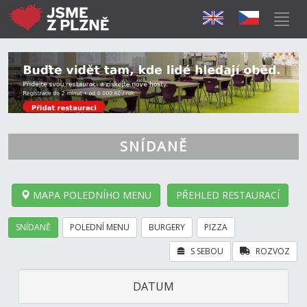
SNÍDANĚ
MAPA POLEDNÍHO MENU
PŘEHLED RESTAURACÍ
SNÍDANĚ
POLEDNÍ MENU
BURGERY
PIZZA
S SEBOU
ROZVOZ
DATUM