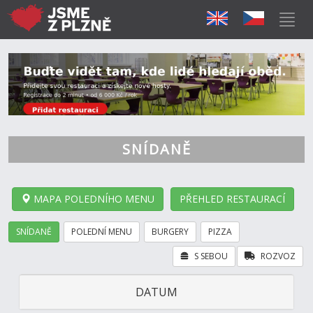
SNÍDANĚ
MAPA POLEDNÍHO MENU
PŘEHLED RESTAURACÍ
SNÍDANĚ
POLEDNÍ MENU
BURGERY
PIZZA
S SEBOU
ROZVOZ
DATUM