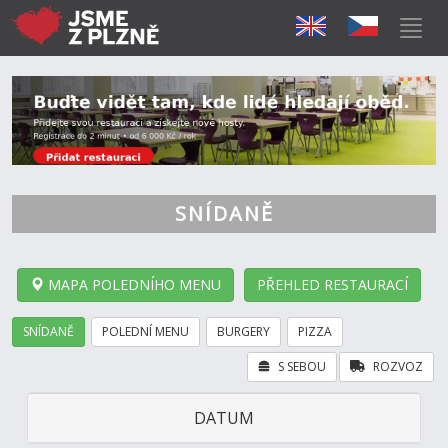
SNÍDANĚ
MAPA POLEDNÍHO MENU
PŘEHLED RESTAURACÍ
SNÍDANĚ
POLEDNÍ MENU
BURGERY
PIZZA
S SEBOU
ROZVOZ
DATUM