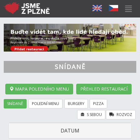
SNÍDANĚ
MAPA POLEDNÍHO MENU
PŘEHLED RESTAURACÍ
SNÍDANĚ
POLEDNÍ MENU
BURGERY
PIZZA
S SEBOU
ROZVOZ
DATUM