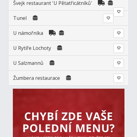
Švejk restaurant 'U Pětatřicátníků'
Tunel
U námořníka
U Rytíře Lochoty
U Salzmannů
Žumbera restaurace