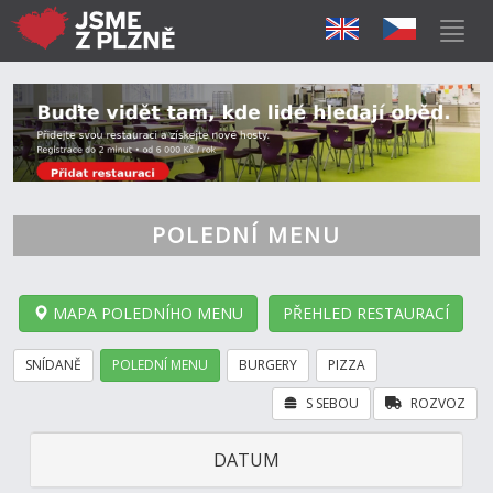
POLEDNÍ MENU
MAPA POLEDNÍHO MENU
PŘEHLED RESTAURACÍ
SNÍDANĚ
POLEDNÍ MENU
BURGERY
PIZZA
S SEBOU
ROZVOZ
DATUM