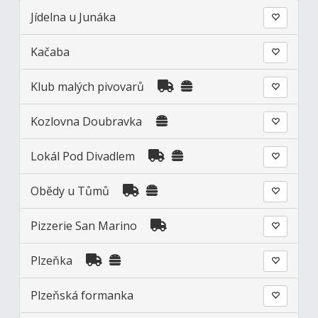
Jídelna u Junáka
Kačaba
Klub malých pivovarů
Kozlovna Doubravka
Lokál Pod Divadlem
Obědy u Tůmů
Pizzerie San Marino
Plzeňka
Plzeňská formanka