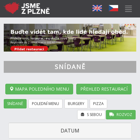
SNÍDANĚ
MAPA POLEDNÍHO MENU
PŘEHLED RESTAURACÍ
SNÍDANĚ
POLEDNÍ MENU
BURGERY
PIZZA
S SEBOU
ROZVOZ
DATUM