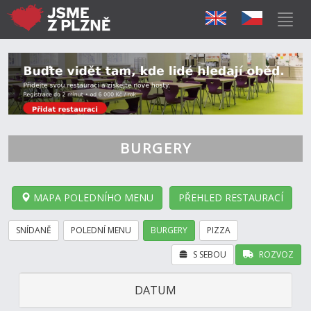
BURGERY
MAPA POLEDNÍHO MENU
PŘEHLED RESTAURACÍ
SNÍDANĚ
POLEDNÍ MENU
BURGERY
PIZZA
S SEBOU
ROZVOZ
DATUM