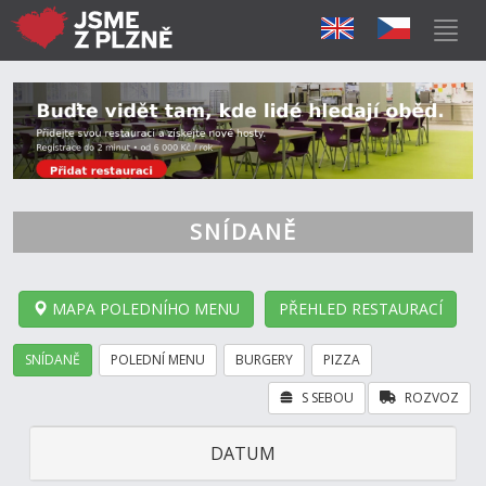
SNÍDANĚ
MAPA POLEDNÍHO MENU
PŘEHLED RESTAURACÍ
SNÍDANĚ
POLEDNÍ MENU
BURGERY
PIZZA
S SEBOU
ROZVOZ
DATUM