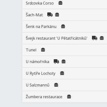
Srdcovka Corso
Šach-Mat
Šenk na Parkánu
Švejk restaurant 'U Pětatřicátníků'
Tunel
U námořníka
U Rytíře Lochoty
U Salzmannů
Žumbera restaurace