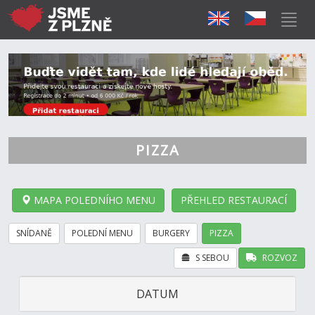
PIZZA
MAPA POLEDNÍHO MENU
PŘEHLED RESTAURACÍ
SNÍDANĚ
POLEDNÍ MENU
BURGERY
PIZZA
S SEBOU
ROZVOZ
DATUM