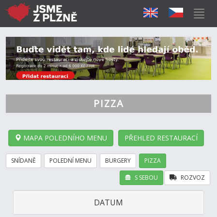
PIZZA
MAPA POLEDNÍHO MENU
PŘEHLED RESTAURACÍ
SNÍDANĚ
POLEDNÍ MENU
BURGERY
PIZZA
S SEBOU
ROZVOZ
DATUM