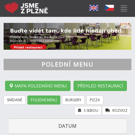
POLEDNÍ MENU
MAPA POLEDNÍHO MENU
PŘEHLED RESTAURACÍ
SNÍDANĚ
POLEDNÍ MENU
BURGERY
PIZZA
S SEBOU
ROZVOZ
DATUM