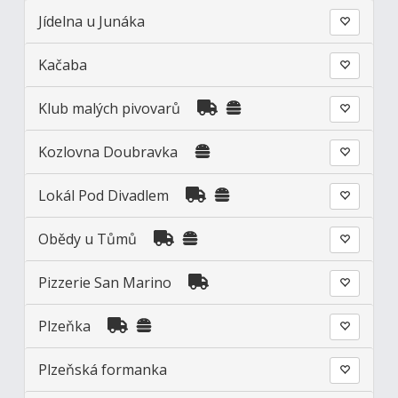
Jídelna u Junáka
Kačaba
Klub malých pivovarů
Kozlovna Doubravka
Lokál Pod Divadlem
Obědy u Tůmů
Pizzerie San Marino
Plzeňka
Plzeňská formanka