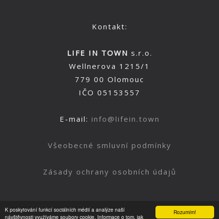
Kontakt:
LIFE IN TOWN
s.r.o.
Wellnerova 1215/1
779 00 Olomouc
IČO 05153557
E-mail:
info@lifein.town
Všeobecné smluvní podmínky
Zásady ochrany osobních údajů
K poskytování funkcí sociálních médií a analýze naší
Rozumím!
Nahoru
návštěvnosti využíváme soubory cookie. Informace o tom, jak