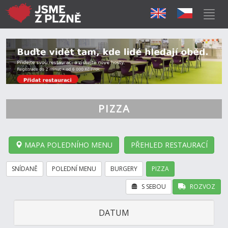
PIZZA
MAPA POLEDNÍHO MENU
PŘEHLED RESTAURACÍ
SNÍDANĚ
POLEDNÍ MENU
BURGERY
PIZZA
S SEBOU
ROZVOZ
DATUM