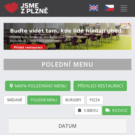
POLEDNÍ MENU
MAPA POLEDNÍHO MENU
PŘEHLED RESTAURACÍ
SNÍDANĚ
POLEDNÍ MENU
BURGERY
PIZZA
S SEBOU
ROZVOZ
DATUM