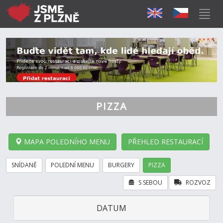
PIZZA
MAPA POLEDNÍHO MENU
PŘEHLED RESTAURACÍ
SNÍDANĚ
POLEDNÍ MENU
BURGERY
PIZZA
S SEBOU
ROZVOZ
DATUM