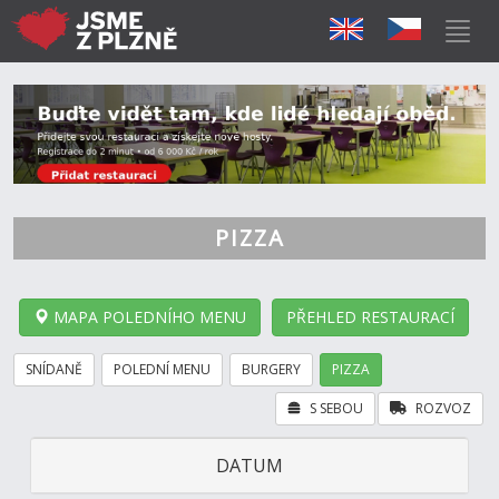
PIZZA
MAPA POLEDNÍHO MENU
PŘEHLED RESTAURACÍ
SNÍDANĚ
POLEDNÍ MENU
BURGERY
PIZZA
S SEBOU
ROZVOZ
DATUM