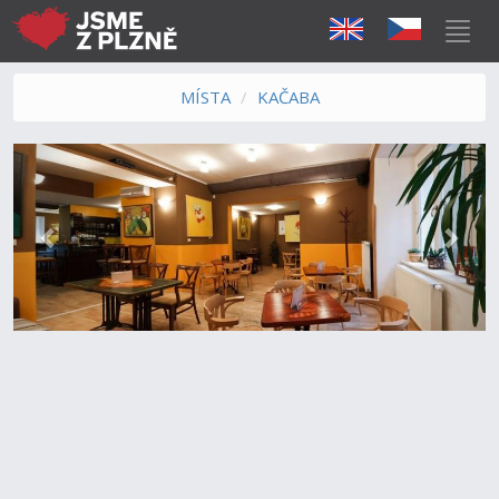
MÍSTA
KAČABA
Předchozí
Další