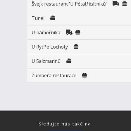
Švejk restaurant 'U Pětatřicátníků'
Tunel
U námořníka
U Rytíře Lochoty
U Salzmannů
Žumbera restaurace
Sledujte nás také na