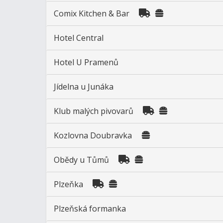
Comix Kitchen & Bar
Hotel Central
Hotel U Pramenů
Jídelna u Junáka
Klub malých pivovarů
Kozlovna Doubravka
Obědy u Tůmů
Plzeňka
Plzeňská formanka