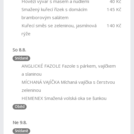
Hovězí vývar s masem a nudlemi
40 Kč
Smažený kuřecí řízek s domácím
145 Kč
bramborovým salátem
Kuřecí směs se zeleninou, jasmínová
140 Kč
rýže
So 8.8.
Snídaně
ANGLICKÉ FAZOLE Fazole s párkem, vajíčkem
a slaninou
MÍCHANÁ VAJÍČKA Míchaná vajíčka s čerstvou
zeleninou
HEMENEX Smažená volská oka se šunkou
Oběd
Ne 9.8.
Snídaně