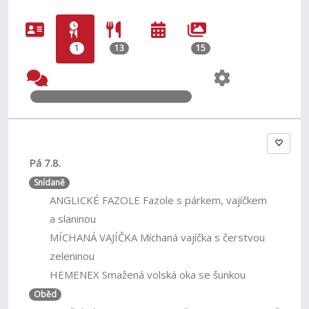
1
13
15
Pá 7.8.
Snídaně
ANGLICKÉ FAZOLE Fazole s párkem, vajíčkem
a slaninou
MÍCHANÁ VAJÍČKA Míchaná vajíčka s čerstvou
zeleninou
HEMENEX Smažená volská oka se šunkou
Oběd