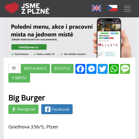
Facebook
Messenger
Twitter
WhatsAp
Mes
RESTAURACE
ROZVOZ
S SEBOU
Big Burger
Navigovat
Facebook
Goethova 356/5, Plzen