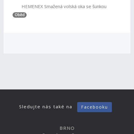
HEMENEX Smažená volská oka se šunkou
Oběd
Sledujte nás také na
Facebooku
BRNO