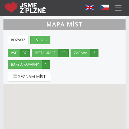
MAPA MÍST
ROZVOZ
S SEBOU
VŠE
37
RESTAURACE
33
ZÁBAVA
3
BARY A KAVÁRNY
1
SEZNAM MÍST