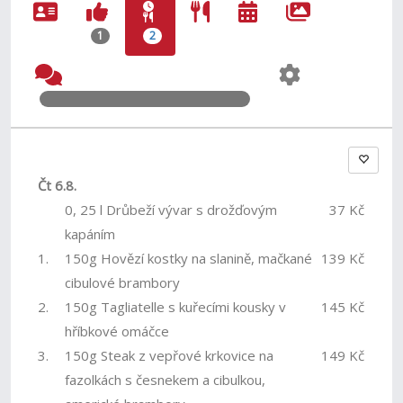
1
2
Čt 6.8.
0, 25 l Drůbeží vývar s drožďovým
37 Kč
kapáním
1.
150g Hovězí kostky na slanině, mačkané
139 Kč
cibulové brambory
2.
150g Tagliatelle s kuřecími kousky v
145 Kč
hříbkové omáčce
3.
150g Steak z vepřové krkovice na
149 Kč
fazolkách s česnekem a cibulkou,