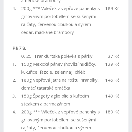
americké brambory
4.
200g *** Váleček z vepřové panenky s
189 Kč
grilovaným portobellem se sušenými
rajčaty, červenou cibulkou a sýrem
čedar, mačkané brambory
Pá 7.8.
0, 25 l Frankfurtská polévka s párky
37 Kč
1.
150g Mexická pánev (hovězí nudličky,
139 Kč
kukuřice, fazole, zelenina), chléb
2.
180g Vepřová játra na roštu, hranolky,
145 Kč
domácí tatarská omáčka
3.
150g Špagety aglio olio s kuřecím
149 Kč
steakem a parmazánem
4.
200g *** Váleček z vepřové panenky s
189 Kč
grilovaným portobellem se sušenými
rajčaty, červenou cibulkou a sýrem