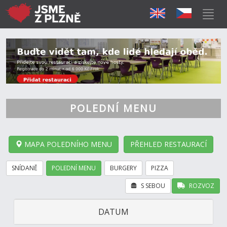
POLEDNÍ MENU
MAPA POLEDNÍHO MENU
PŘEHLED RESTAURACÍ
SNÍDANĚ
POLEDNÍ MENU
BURGERY
PIZZA
S SEBOU
ROZVOZ
DATUM