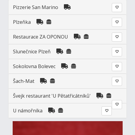
Pizzerie San Marino
Plzeňka
Restaurace ZA OPONOU
Slunečnice Plzeň
Sokolovna Bolevec
Šach-Mat
Švejk restaurant 'U Pětatřicátníků'
U námořníka