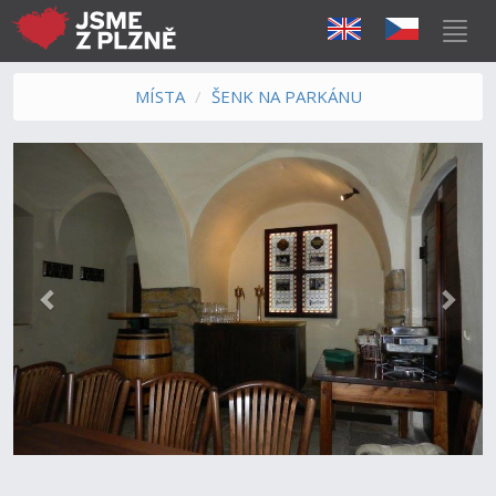
MÍSTA
ŠENK NA PARKÁNU
Předchozí
Další