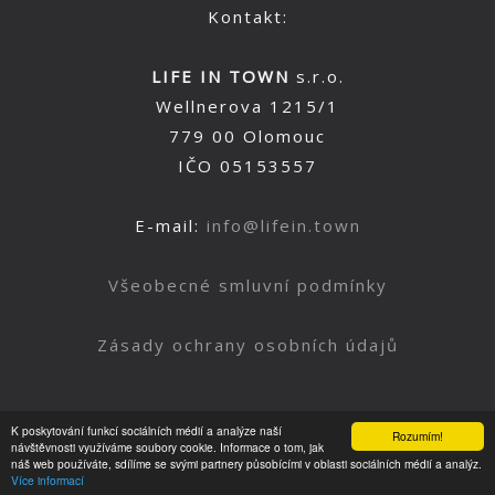
Kontakt:
LIFE IN TOWN
s.r.o.
Wellnerova 1215/1
779 00 Olomouc
IČO 05153557
E-mail:
info@lifein.town
Všeobecné smluvní podmínky
Zásady ochrany osobních údajů
K poskytování funkcí sociálních médií a analýze naší
Rozumím!
Nahoru
návštěvnosti využíváme soubory cookie. Informace o tom, jak
náš web používáte, sdílíme se svými partnery působícími v oblasti sociálních médií a analýz.
Více informací