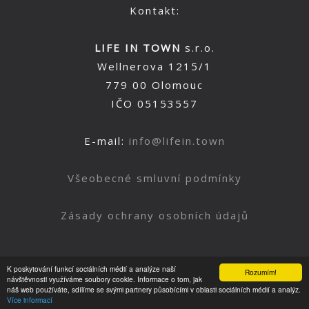
Kontakt:
LIFE IN TOWN
s.r.o.
Wellnerova 1215/1
779 00 Olomouc
IČO 05153557
E-mail:
info@lifein.town
Všeobecné smluvní podmínky
Zásady ochrany osobních údajů
K poskytování funkcí sociálních médií a analýze naší
Rozumím!
Nahoru
návštěvnosti využíváme soubory cookie. Informace o tom, jak
náš web používáte, sdílíme se svými partnery působícími v oblasti sociálních médií a analýz.
Více informací