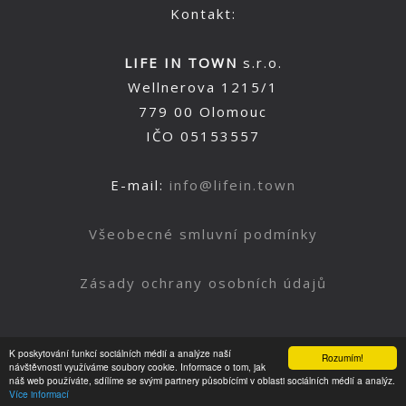
Kontakt:
LIFE IN TOWN
s.r.o.
Wellnerova 1215/1
779 00 Olomouc
IČO 05153557
E-mail:
info@lifein.town
Všeobecné smluvní podmínky
Zásady ochrany osobních údajů
K poskytování funkcí sociálních médií a analýze naší
Rozumím!
Nahoru
návštěvnosti využíváme soubory cookie. Informace o tom, jak
náš web používáte, sdílíme se svými partnery působícími v oblasti sociálních médií a analýz.
Více informací