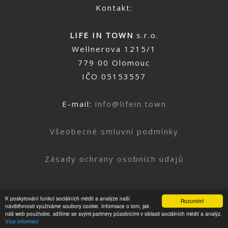
Kontakt:
LIFE IN TOWN
s.r.o.
Wellnerova 1215/1
779 00 Olomouc
IČO 05153557
E-mail:
info@lifein.town
Všeobecné smluvní podmínky
Zásady ochrany osobních údajů
K poskytování funkcí sociálních médií a analýze naší
Rozumím!
Nahoru
návštěvnosti využíváme soubory cookie. Informace o tom, jak
náš web používáte, sdílíme se svými partnery působícími v oblasti sociálních médií a analýz.
Více informací