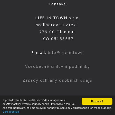
Kontakt:
LIFE IN TOWN
s.r.o.
Wellnerova 1215/1
779 00 Olomouc
IČO 05153557
E-mail:
info@lifein.town
Všeobecné smluvní podmínky
Zásady ochrany osobních údajů
K poskytování funkcí sociálních médií a analýze naší
Rozumím!
Nahoru
návštěvnosti využíváme soubory cookie. Informace o tom, jak
náš web používáte, sdílíme se svými partnery působícími v oblasti sociálních médií a analýz.
Více informací