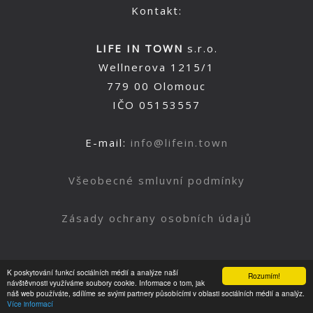
Kontakt:
LIFE IN TOWN
s.r.o.
Wellnerova 1215/1
779 00 Olomouc
IČO 05153557
E-mail:
info@lifein.town
Všeobecné smluvní podmínky
Zásady ochrany osobních údajů
K poskytování funkcí sociálních médií a analýze naší
Rozumím!
Nahoru
návštěvnosti využíváme soubory cookie. Informace o tom, jak
náš web používáte, sdílíme se svými partnery působícími v oblasti sociálních médií a analýz.
Více informací