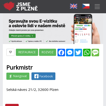
Facebook
Messenger
Twitter
WhatsAp
Mes
RESTAURACE
ROZVOZ
Purkmistr
Navigovat
Facebook
Selská náves 21/2, 32600 Plzen