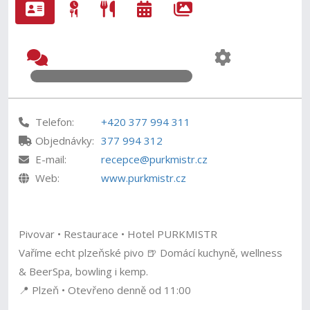
Telefon:
+420 377 994 311
Objednávky:
377 994 312
E-mail:
recepce@purkmistr.cz
Web:
www.purkmistr.cz
Pivovar • Restaurace • Hotel PURKMISTR
Vaříme echt plzeňské pivo 🍺 Domácí kuchyně, wellness
& BeerSpa, bowling i kemp.
📍 Plzeň • Otevřeno denně od 11:00