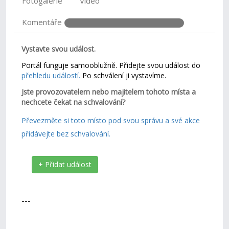
Fotogalerie
Video
Komentáře
Vystavte svou událost.
Portál funguje samooblužně. Přidejte svou událost do
přehledu událostí.
Po schválení ji vystavíme.
Jste provozovatelem nebo majitelem tohoto místa a
nechcete čekat na schvalování?
Převezměte si toto místo pod svou správu a své akce
přidávejte bez schvalování.
+ Přidat událost
---