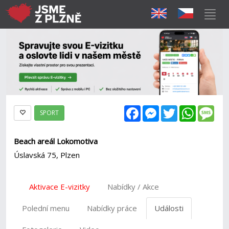
Facebook
Messenger
Twitter
WhatsAp
Mes
SPORT
Beach areál Lokomotiva
Úslavská 75, Plzen
Aktivace E-vizitky
Nabídky / Akce
Polední menu
Nabídky práce
Události