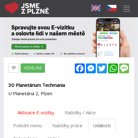
Facebook
Messenger
Twitter
WhatsAp
Mes
VZDĚLÁNÍ
3D Planetárium Techmania
U Planetária 2, Plzen
Aktivace E-vizitky
Nabídky / Akce
Polední menu
Nabídky práce
Události