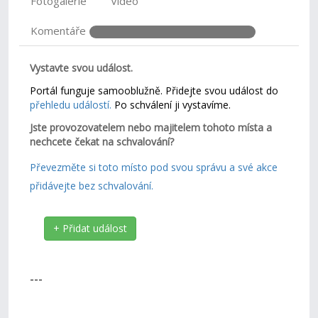
Fotogalerie
Video
Komentáře
Vystavte svou událost.
Portál funguje samooblužně. Přidejte svou událost do
přehledu událostí.
Po schválení ji vystavíme.
Jste provozovatelem nebo majitelem tohoto místa a
nechcete čekat na schvalování?
Převezměte si toto místo pod svou správu a své akce
přidávejte bez schvalování.
+ Přidat událost
---