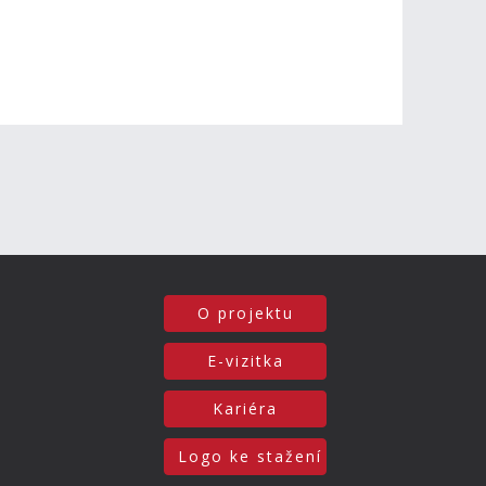
O projektu
E-vizitka
Kariéra
Logo ke stažení