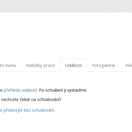
dní menu
Nabídky práce
Události
Fotogalerie
Vi
do
přehledu událostí.
Po schválení ji vystavíme.
 nechcete čekat na schvalování?
 přidávejte bez schvalování.