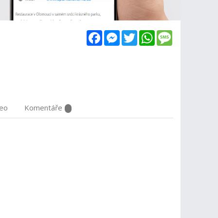
Facebook
Messenger
Twitter
WhatsApp
Message
deo
Komentáře