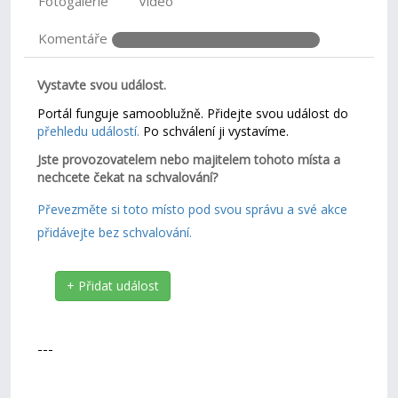
Fotogalerie
Video
Komentáře
Vystavte svou událost.
Portál funguje samooblužně. Přidejte svou událost do
přehledu událostí.
Po schválení ji vystavíme.
Jste provozovatelem nebo majitelem tohoto místa a
nechcete čekat na schvalování?
Převezměte si toto místo pod svou správu a své akce
přidávejte bez schvalování.
+ Přidat událost
---