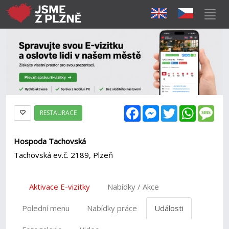
Facebook
Messenger
Twitter
WhatsAp
Mes
RESTAURACE
Hospoda Tachovská
Tachovská ev.č. 2189, Plzeň
Aktivace E-vizitky
Nabídky / Akce
Polední menu
Nabídky práce
Události