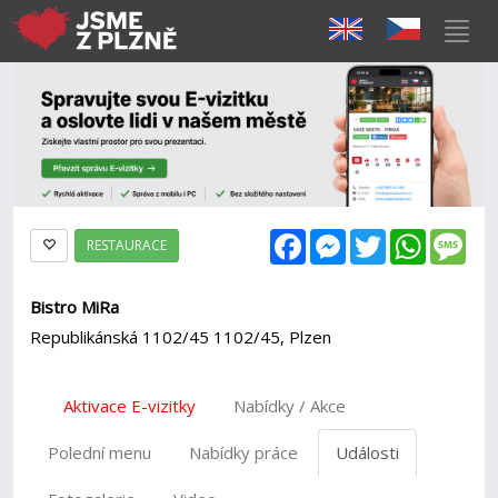
Facebook
Messenger
Twitter
WhatsAp
Mes
RESTAURACE
Bistro MiRa
Republikánská 1102/45 1102/45, Plzen
Aktivace E-vizitky
Nabídky / Akce
Polední menu
Nabídky práce
Události