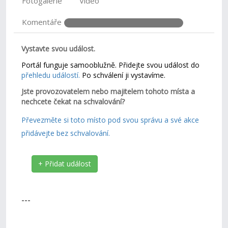
Fotogalerie
Video
Komentáře
Vystavte svou událost.
Portál funguje samooblužně. Přidejte svou událost do
přehledu událostí.
Po schválení ji vystavíme.
Jste provozovatelem nebo majitelem tohoto místa a
nechcete čekat na schvalování?
Převezměte si toto místo pod svou správu a své akce
přidávejte bez schvalování.
+ Přidat událost
---