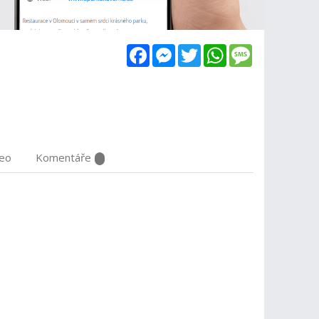
Facebook
Messenger
Twitter
WhatsApp
Message
deo
Komentáře