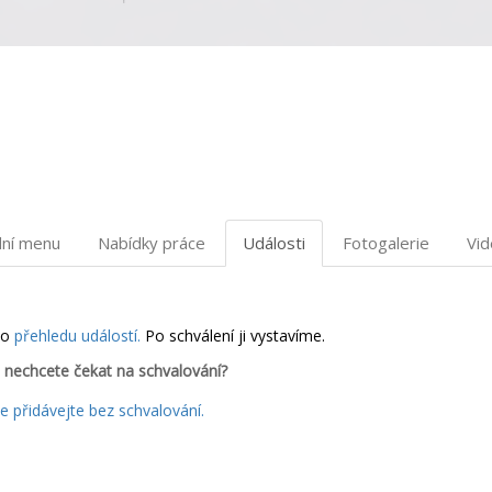
dní menu
Nabídky práce
Události
Fotogalerie
Vi
do
přehledu událostí.
Po schválení ji vystavíme.
 nechcete čekat na schvalování?
 přidávejte bez schvalování.