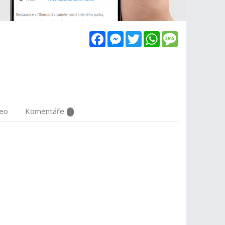
Facebook
Messenger
Twitter
WhatsApp
Message
deo
Komentáře