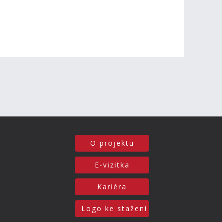
O projektu
E-vizitka
Kariéra
Logo ke stažení