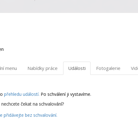
en
dní menu
Nabídky práce
Události
Fotogalerie
Vi
do
přehledu událostí.
Po schválení ji vystavíme.
 nechcete čekat na schvalování?
 přidávejte bez schvalování.